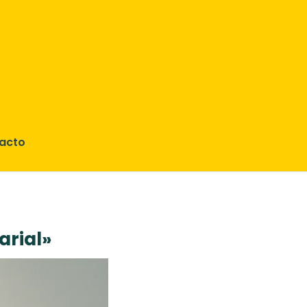
acto
arial»