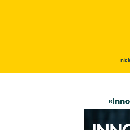
Inici
«Inno