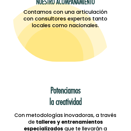
NUESTRO ACOMPAÑAMIENTO
Contamos con una articulación
Creem
con consultores expertos tanto
locales como nacionales.
Potenciamos
la
creatividad
Con metodologías inovadoras, a través
de
talleres y entrenamientos
especializados
que te llevarán a